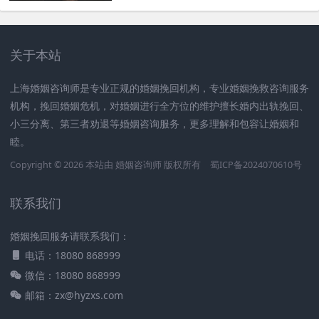
关于本站
上海婚姻咨询师是专业正规的婚姻挽回机构，专业婚姻挽救咨询服务
机构，挽回婚姻危机，对婚姻进行全方位的维护擅长婚内出轨挽回、
小三分离、第三者劝退等婚姻咨询服务，更多理解和包容让婚姻和
睦。
Copyright © 2026 本站由
婚姻咨询师
版权所有
蜀ICP备2024070610号
联系我们
婚姻挽回服务请联系我们：
电话：18080 868999
微信：18080 868999
邮箱：zx@hyzxs.com