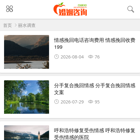
首页
丽水调查
情感挽回电话咨询费用 情感挽回收费
199
2026-08-04
76
分手复合挽回情感 分手复合挽回情感
文案
2026-07-29
95
呼和浩特修复受伤情感 呼和浩特修复
受伤情感的医院