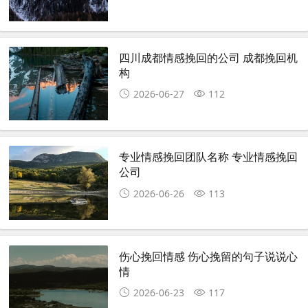
四川成都情感挽回的公司 成都挽回机
构
2026-06-27
112
专业情感挽回团队名称 专业情感挽回
公司
2026-06-26
113
伤心挽回情感 伤心挽留的句子说说心
情
2026-06-23
117