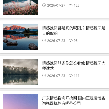
2026-07-27
123
情感挽回都是真的吗图片 情感挽回是
真的假的
2026-07-23
98
情感挽回服务你怎么看他 情感挽回大
师话术
2026-07-23
111
广东情感咨询师挽回 国内正规情感咨
询挽回机构有哪些公司