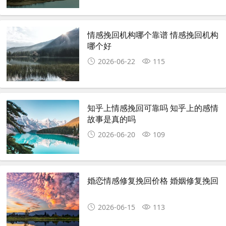
情感挽回机构哪个靠谱 情感挽回机构
哪个好
2026-06-22
115
知乎上情感挽回可靠吗 知乎上的感情
故事是真的吗
2026-06-20
109
婚恋情感修复挽回价格 婚姻修复挽回
2026-06-15
113