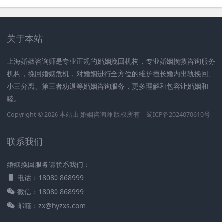
关于本站
上海婚姻咨询师是专业正规的婚姻挽回机构，专业婚姻挽救咨询服务
机构，挽回婚姻危机，对婚姻进行全方位的维护擅长婚内出轨挽回、
小三分离、第三者劝退等婚姻咨询服务，更多理解和包容让婚姻和
睦。
Copyright © 2026 本站由
婚姻咨询师
版权所有
蜀ICP备2024070610号
联系我们
婚姻挽回服务请联系我们：
电话：18080 868999
微信：18080 868999
邮箱：zx@hyzxs.com