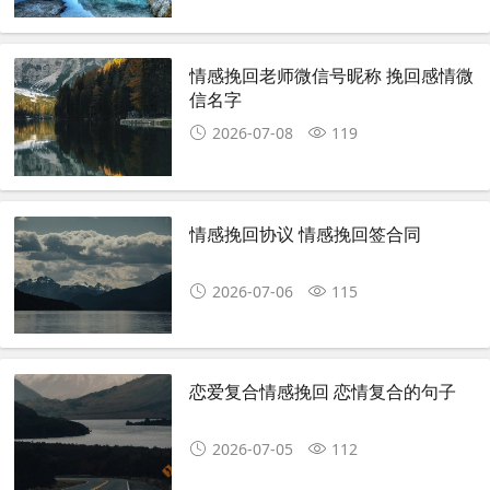
情感挽回老师微信号昵称 挽回感情微
信名字
2026-07-08
119
情感挽回协议 情感挽回签合同
2026-07-06
115
恋爱复合情感挽回 恋情复合的句子
2026-07-05
112