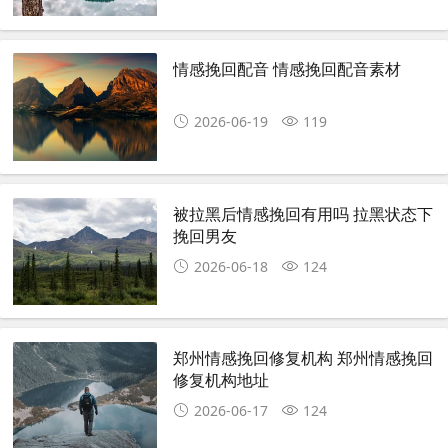
情感挽回配音 情感挽回配音素材
2026-06-19
119
被拉黑后情感挽回有用吗 拉黑状态下
挽回男友
2026-06-18
124
郑州情感挽回修复机构 郑州情感挽回
修复机构地址
2026-06-17
124