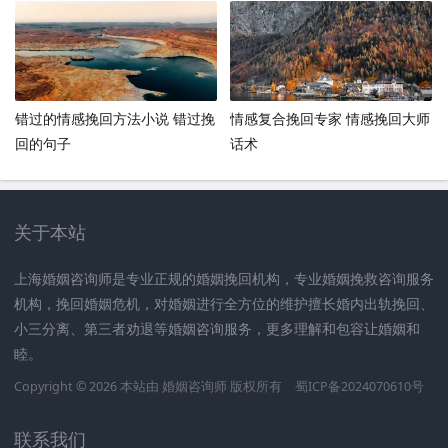
错过的情感挽回方法小说 错过挽
情感复合挽回专家 情感挽回大师
回的句子
话术
关于本站
上海婚姻咨询师是专业正规的婚姻挽回机构，专业婚姻挽救咨询服务
机构，挽回婚姻危机，对婚姻进行全方位的维护擅长婚内出轨挽回、
小三分离、第三者劝退等婚姻咨询服务，更多理解和包容让婚姻和
睦。
Copyright © 2026 本站由
婚姻咨询师
版权所有
蜀ICP备2024070610号
联系我们