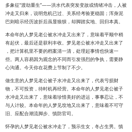
多象征“渡劫重生”——洪水代表突发变故或情绪冲击，人被
冲走又归来，说明危机已过、关系经考验更稳固；浑身泥
巴则暗示经历波折后虽显狼狈，却脚踏实地、回归本真。
本命年的人梦见老公被水冲走又出来了，意味着平顺中稍
有起伏，最后还是获利丰收。梦见老公被水冲走又出来了
，把计算机里不要的档案清一清，处理起事情也快速一
些。两人容易因为观念的不同而引发强烈的争执，需要静
心沟通。今天你在花费上节制了不少。
做生意的人梦见老公被子水冲走又出来了，代表亏损财
物，不可投资，待时机再经营。本命年的人梦见老公被子
水冲走又出来了，意味着珍惜美好的进运，事事忍让，不
与人计较。本命年的人梦见坟地又出来了，意味着不可守
旧、应配合潮流脚步、慎防官司。
怀孕的人梦见老公被水冲走了，预示生女，冬占生男。慎