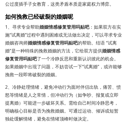
公过度插手子女教育，这类矛盾本质是家庭权力博弈。
如何挽救已经破裂的婚姻呢
1、寻求专业帮助
婚姻情感修复管用吗贴吧
：如果双方在实
施“试离婚”过程中遇到困难或无法做出决定，可以寻求专业
婚姻咨询师
婚姻情感修复管用吗贴吧
的帮助。结语 “试离
婚”是一种特殊的挽救婚姻的方法，它给双方提供
婚姻情感
修复管用吗贴吧
了一个冷静反思和重新认识彼此的机会。
如果婚姻中出现了问题，不妨尝试一下“试离婚”，或许能够
挽救一段即将破裂的婚姻。
2、冷静处理情绪，避免冲动行为面对伴侣出轨，痛苦、愤
怒等情绪是人之常情，但冲动行为（如争吵、报复或立即
提离婚）可能进一步破坏关系。需给自己时间冷静思考，
明确核心目标是否为挽救婚姻。可通过运动、倾诉或短暂
独处缓解情绪，避免在情绪顶峰时做决定。