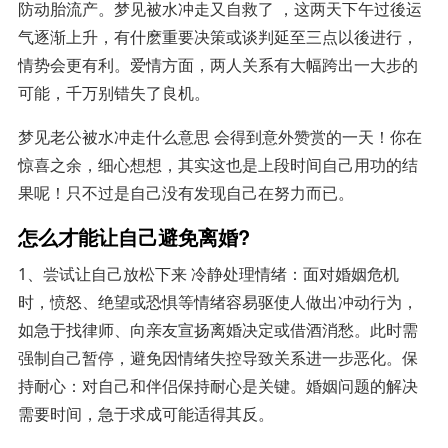
防动胎流产。梦见被水冲走又自救了 ，这两天下午过後运
气逐渐上升，有什麽重要决策或谈判延至三点以後进行，
情势会更有利。爱情方面，两人关系有大幅跨出一大步的
可能，千万别错失了良机。
梦见老公被水冲走什么意思 会得到意外赞赏的一天！你在
惊喜之余，细心想想，其实这也是上段时间自己用功的结
果呢！只不过是自己没有发现自己在努力而已。
怎么才能让自己避免离婚?
1、尝试让自己放松下来 冷静处理情绪：面对婚姻危机
时，愤怒、绝望或恐惧等情绪容易驱使人做出冲动行为，
如急于找律师、向亲友宣扬离婚决定或借酒消愁。此时需
强制自己暂停，避免因情绪失控导致关系进一步恶化。保
持耐心：对自己和伴侣保持耐心是关键。婚姻问题的解决
需要时间，急于求成可能适得其反。