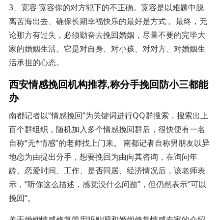
3、宽容 宽容你的对方犯下的不正确。宽容是以难题中脱
离苦海出去、确保长期幸福快乐的最好是方式 。最终，无
论那方有过失，必须勤奋去挽回婚姻，尽量不要的完毕大
家的婚姻生活。它是对自身、对小孩、对对方、对婚姻生
活承担的心态。
西安情感挽回机构推荐,称分手挽回防小三都能
办
南都记者以“情感挽回”为关键词进行QQ群搜索，搜索出上
百个群组织，随机加入多个情感挽回群后，很快便有一名
自称“无*情感”的老师找上门来。 南都记者自称男朋友以异
地恋为由提出分手，想要挽回为由向其咨询，在询问年
龄、恋爱时间、工作、是否同居、经济情况后，该老师表
示，“听你这么描述，感觉没什么问题”，但仍然表示“可以
挽回”。
关于婚姻情感修复管用吗贴吧和婚姻修复情感专家的介绍