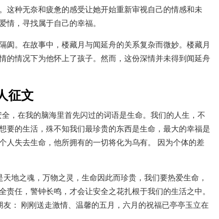
。这种无奈和疲惫的感受让她开始重新审视自己的情感和未
爱情，寻找属于自己的幸福。
隔阂。在故事中，楼藏月与闻延舟的关系复杂而微妙。楼藏月
情的情况下为他怀上了孩子。然而，这份深情并未得到闻延舟
人征文
起安全，在我的脑海里首先闪过的词语是生命。我们的人生，不
想要的生活，殊不知我们最珍贵的东西是生命，最大的幸福是
个人失去生命，他所拥有的一切将化为乌有。 因为个体的差
是天地之魂，万物之灵，生命因此而珍贵，我们要热爱生命，
全责任，警钟长鸣，才会让安全之花扎根于我们的生活之中。
的朋友： 刚刚送走激情、温馨的五月，六月的祝福已亭亭玉立在