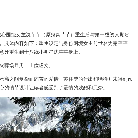
，核心围绕女主沈芊芊（原身秦芊芊）重生后与第一投资人顾贺
。具体内容如下：重生设定与身份困境女主前世名为秦芊芊，
意外重生到十八线小明星沈芊芊身上。
火葬场且男二上位虐文。
承离之间复杂而痛苦的爱情。苏佳梦的付出和牺牲并未得到顾
心的情节设计让读者感受到了爱情的残酷和无奈。