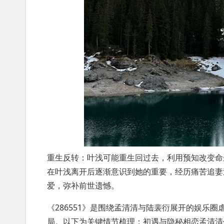
重生反转：叶浅可能重生回过去，利用预知改变命
在叶浅离开后逐渐意识到她的重要，经历痛苦追妻
爱，弥补前世遗憾。
《286551》是围绕孟清清与陆裴衍展开的娱乐
局。以下为关键情节梳理：初遇与隐秘相恋孟清清