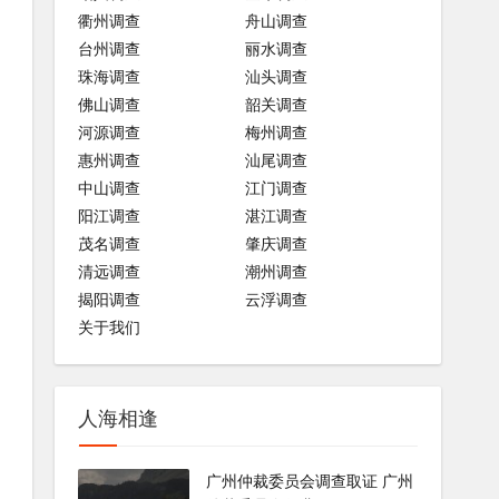
衢州调查
舟山调查
台州调查
丽水调查
珠海调查
汕头调查
佛山调查
韶关调查
河源调查
梅州调查
惠州调查
汕尾调查
中山调查
江门调查
阳江调查
湛江调查
茂名调查
肇庆调查
清远调查
潮州调查
揭阳调查
云浮调查
关于我们
人海相逢
广州仲裁委员会调查取证 广州