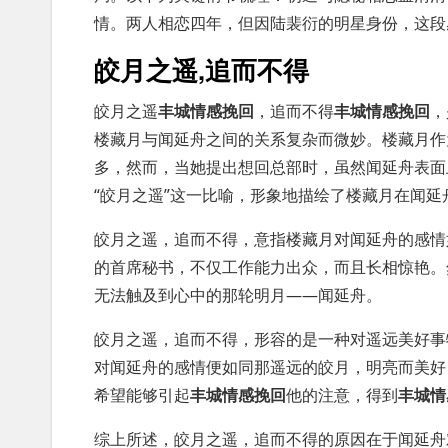
情。两人相恋四年，但因陆裴衍的明星身份，这段
皎月之遥,追而不得
皎月之遥
丰城情感挽回
，追而不得
丰城情感挽回
，
楼藏月与闻延舟之间的关系复杂而微妙。楼藏月作
多，然而，当她提出想回总部时，虽然闻延舟表面
“皎月之遥”这一比喻，形象地描绘了楼藏月在闻
皎月之遥，追而不得，意指楼藏月对闻延舟的感情
的首席秘书，不仅工作能力出众，而且长相惊艳。
无法触及到心中的那轮明月——闻延舟。
皎月之遥，追而不得，形容的是一种对遥远美好事
对闻延舟的感情便如同那遥远的皎月，明亮而美好
希望能够引起
丰城情感挽回
他的注意，得到
丰城情
综上所述，皎月之遥，追而不得的原因在于闻延舟