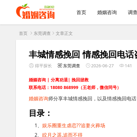
首页
婚姻咨询
调
首页
东莞调查
文章正文
丰城情感挽回 情感挽回电话
得平探长
东莞调查
2026-06-27
141
婚姻咨询 | 分离劝退| 挽回拯救
联系电话：18080 868999（王老师，微信同号）
婚姻咨询
师分享丰城情感挽回，以及情感挽回电话
目录：
1、
娱乐圈重生虐恋??追妻火葬场
2、
皎月之遥,追而不得