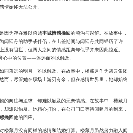
感情始终无法公开。
是因为存在难以跨越
丰城情感挽回
的鸿沟与误解。在故事中，
为闻延舟的助手或伴侣，在出差期间与闻延舟共同经历了许
上没有阻拦，但两人之间的情感距离却似乎并未因此拉近。
延舟心中的位置——遥远而难以触及。
如同遥远的明月，难以触及。在故事中，楼藏月作为碧云集团
然而，尽管她在职场上游刃有余，但在感情世界里，她却始终
物的向往与追求，却难以触及的无奈情感。在故事中，楼藏月
，却难以触及。她精心打扮，在公司门口等待闻延舟的到来，
感挽回
他的回应。
对楼藏月没有同样的感情和结婚打算。楼藏月虽然努力融入闻