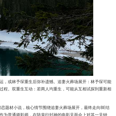
运，或林予琛重生后弥补遗憾。追妻火葬场展开：林予琛可能
过程。双重生互动：若两人均重生，可能从互相试探到重新相
圈虐恋题材小说，核心情节围绕追妻火葬场展开，最终走向BE结
作为普通摄影师，在陆裴衍封神的电影见面会上对其一见钟