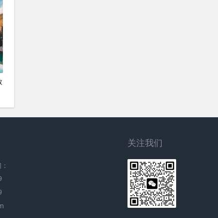
救
关注我们
们：
9
9
m