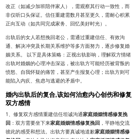
改正（如减少加班陪伴家人），需观察其行动一致性，而
非仅听口头保证。信任重建需数月甚至更久，需耐心积累
正向互动（如共同完成家务、回忆美好时光）。
出轨后的女人若想挽回老公，需通过重建信任、有效沟
通、解决冲突及长期关系维护等多方面努力，逐步修复婚
姻关系。 以下是具体策略：正视出轨影响，理解双方情绪
出轨对婚姻的心理冲击深远，被出轨方可能经历被背叛的
愤怒、自我怀疑的痛苦，甚至产生报复心理；出轨方则可
能陷入内疚、焦虑与逃避的矛盾中。
婚内出轨后的复合,该如何治愈内心创伤和修复
双方感情
1、修复双方感情重建信任坦诚沟通
家庭婚姻情感修复挽
回
：双方需要坐下来
家庭婚姻情感修复挽回
，平静地交流
彼此的感受和想法。出轨方要真诚地道歉
家庭婚姻情感修