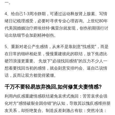
一。
4、给自己1-3周冷静期，可通过运动释放肾上腺素、写情
绪日记梳理感受，必要时寻求专业心理咨询。上世纪80年
代美国婚姻治疗师埃丝特·佩雷尔就发现，创伤初期强行讨
论出轨细节会加剧精神创伤。
5、重新对老公产生感情，从来不是靠刻意“找感觉”，而是
在日常的细碎相处里，慢慢重建彼此的联结，放下焦虑比
硬凹浪漫更重要。 先放下“必须找回感情”的压力不少人一
想着要找回当初的感情，就会刻意安排约会、逼自己说情
话，反而让双方都觉得紧绷。
千万不要轻易放弃挽回,如何修复夫妻情感?
利用内疚感重建情感联结避免哀求式挽回：苦苦哀求会强
化对方“感情破裂全因你错”的认知，导致其以愧疚感维持朋
友关系，却拒绝复合。制造反差刺激占有欲：突然冷淡：