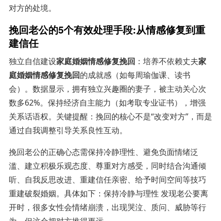
对方的处境。
挽回老公的5个有效处理手段:从情感修复到重
建信任
独立自信建设
家庭婚姻情感修复挽回
：培养不依赖丈夫
家
庭婚姻情感修复挽回
的成就感（如每周瑜伽课、读书
会）。数据显示，拥有独立兴趣圈的妻子，被主动关心次
数多62%。保持经济自主能力（如考取专业证书），增强
关系话语权。关键提醒：挽回的核心不是“改变对方”，而是
通过自我调整引导关系良性互动。
挽回老公的正确心态需保持冷静理性、避免负面情绪泛
滥、建立积极乐观态度、尊重对方感受，同时结合沟通倾
听、自我反思改进、重建信任亲密、给予时间空间等技巧
重建破裂婚姻。具体如下：保持冷静与理性 发现老公要离
开时，很多女性会情绪崩溃，出现哭泣、质问、威胁等行
为，但这会把对方推得更远。