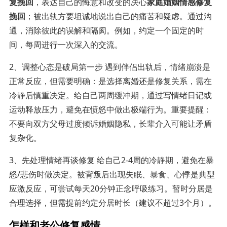
复挽回
，表达自己的悔意和改变的决心
家庭婚姻情感修复
挽回
；被出轨方要坦诚地说出自己的痛苦和疑虑。通过沟
通，消除彼此的误解和隔阂。例如，约定一个固定的时
间，每周进行一次深入的交流。
2、调整心态是破局第一步 遇到伴侣出轨后，情绪崩溃是
正常反应，但需要明确：是选择离婚还是修复关系，需在
冷静后慎重决定。给自己两周缓冲期，通过写情绪日记或
运动释放压力，避免在愤怒中做出极端行为。重要提醒：
不要向双方父母过度倾诉婚姻隐私，长辈介入可能让矛盾
复杂化。
3、先处理情绪再谈修复 给自己2-4周的冷静期，避免在暴
怒/悲伤时做决定。被背叛后出现失眠、暴食、心悸是典型
应激反应，可尝试每天20分钟正念呼吸练习。暂时分居是
合理选择，但需提前约定分居时长（建议不超过3个月）。
怎样和老公修复感情