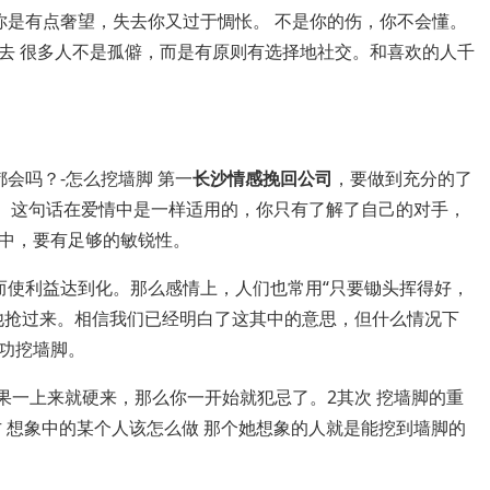
你是有点奢望，失去你又过于惆怅。 不是你的伤，你不会懂。
去 很多人不是孤僻，而是有原则有选择地社交。和喜欢的人千
会吗？-怎么挖墙脚 第一
长沙情感挽回公司
，要做到充分的了
。这句话在爱情中是一样适用的，你只有了解了自己的对手，
中，要有足够的敏锐性。
而使利益达到化。那么感情上，人们也常用“只要锄头挥得好，
他抢过来。相信我们已经明白了这其中的意思，但什么情况下
功挖墙脚。
果一上来就硬来，那么你一开始就犯忌了。2其次 挖墙脚的重
 想象中的某个人该怎么做 那个她想象的人就是能挖到墙脚的