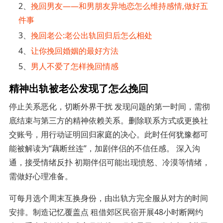
2、
挽回男友——和男朋友异地恋怎么维持感情,做好五
件事
3、
挽回老公:老公出轨回归后怎么相处
4、
让你挽回婚姻的最好方法
5、
男人不爱了怎样挽回情感
精神出轨被老公发现了怎么挽回
停止关系恶化，切断外界干扰 发现问题的第一时间，需彻
底结束与第三方的精神依赖关系。删除联系方式或更换社
交账号，用行动证明回归家庭的决心。此时任何犹豫都可
能被解读为“藕断丝连”，加剧伴侣的不信任感。 深入沟
通，接受情绪反扑 初期伴侣可能出现愤怒、冷漠等情绪，
需做好心理准备。
可每月选个周末互换身份，由出轨方完全服从对方的时间
安排。制造记忆覆盖点 租借郊区民宿开展48小时断网约