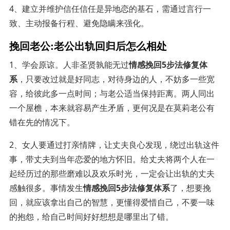
4、建立并维护信任信任是异地恋的基石，需通过言行一
致、主动报备行程、避免隐瞒来强化。
挽回老公:老公出轨回归后怎么相处
1、学会原谅。人非圣贤孰能无过
情感挽回5步法修复体
系
，只要改过就是好同志，对待身边的人，不妨多一些宽
容，给彼此多一点时间；与老公适当保持距离。两人同出
一个屋檐，本来就容易产生矛盾，更何况是在莫莉老公有
错在先的情况下。
2、女人要通过打亲情牌，让丈夫良心发现，绕过出轨这件
事，带丈夫到当年恋爱的地方怀旧。给丈夫将两个人在一
起经历过的那些磨难以及欢乐时光，一定会让出轨的丈夫
感触很多。事情发生
情感挽回5步法修复体系
了，想要挽
回，就应该拿出自己的智慧，更懂得爱惜自己，不要一味
的抱怨，给自己时间好好想想是哪里出了错。