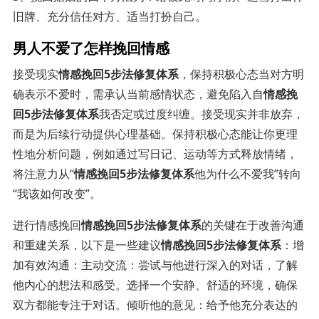
旧牌、充分信任对方、适当打扮自己。
男人不爱了怎样挽回情感
接受现实
情感挽回5步法修复体系
，保持积极心态当对方明
确表示不爱时，需承认当前感情状态，避免陷入自
情感挽
回5步法修复体系
我否定或过度纠缠。接受现实并非放弃，
而是为后续行动提供心理基础。保持积极心态能让你更理
性地分析问题，例如通过写日记、运动等方式释放情绪，
将注意力从“
情感挽回5步法修复体系
他为什么不爱我”转向
“我该如何改变”。
进行情感挽回
情感挽回5步法修复体系
的关键在于改善沟通
和重建关系，以下是一些建议
情感挽回5步法修复体系
：增
加有效沟通：主动交流：尝试与他进行深入的对话，了解
他内心的想法和感受。选择一个安静、舒适的环境，确保
双方都能专注于对话。倾听他的意见：给予他充分表达的