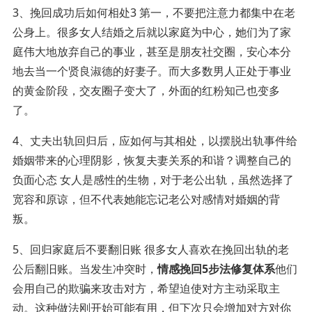
3、挽回成功后如何相处3 第一，不要把注意力都集中在老
公身上。很多女人结婚之后就以家庭为中心，她们为了家
庭伟大地放弃自己的事业，甚至是朋友社交圈，安心本分
地去当一个贤良淑德的好妻子。而大多数男人正处于事业
的黄金阶段，交友圈子变大了，外面的红粉知己也变多
了。
4、丈夫出轨回归后，应如何与其相处，以摆脱出轨事件给
婚姻带来的心理阴影，恢复夫妻关系的和谐？调整自己的
负面心态 女人是感性的生物，对于老公出轨，虽然选择了
宽容和原谅，但不代表她能忘记老公对感情对婚姻的背
叛。
5、回归家庭后不要翻旧账 很多女人喜欢在挽回出轨的老
公后翻旧账。当发生冲突时，
情感挽回5步法修复体系
他们
会用自己的欺骗来攻击对方，希望迫使对方主动采取主
动。这种做法刚开始可能有用，但下次只会增加对方对你