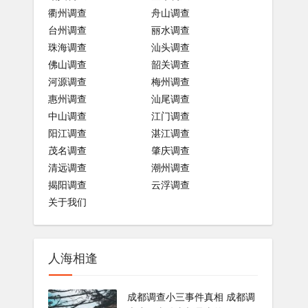
衢州调查
舟山调查
台州调查
丽水调查
珠海调查
汕头调查
佛山调查
韶关调查
河源调查
梅州调查
惠州调查
汕尾调查
中山调查
江门调查
阳江调查
湛江调查
茂名调查
肇庆调查
清远调查
潮州调查
揭阳调查
云浮调查
关于我们
人海相逢
成都调查小三事件真相 成都调