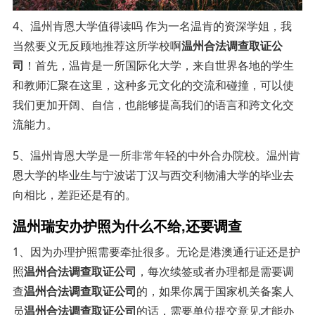
4、温州肯恩大学值得读吗 作为一名温肯的资深学姐，我
当然要义无反顾地推荐这所学校啊
温州合法调查取证公
司
！首先，温肯是一所国际化大学，来自世界各地的学生
和教师汇聚在这里，这种多元文化的交流和碰撞，可以使
我们更加开阔、自信，也能够提高我们的语言和跨文化交
流能力。
5、温州肯恩大学是一所非常年轻的中外合办院校。温州肯
恩大学的毕业生与宁波诺丁汉与西交利物浦大学的毕业去
向相比，差距还是有的。
温州瑞安办护照为什么不给,还要调查
1、因为办理护照需要牵扯很多。无论是港澳通行证还是护
照
温州合法调查取证公司
，每次续签或者办理都是需要调
查
温州合法调查取证公司
的，如果你属于国家机关备案人
员
温州合法调查取证公司
的话，需要单位提交意见才能办