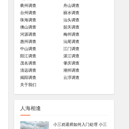
衢州调查
舟山调查
台州调查
丽水调查
珠海调查
汕头调查
佛山调查
韶关调查
河源调查
梅州调查
惠州调查
汕尾调查
中山调查
江门调查
阳江调查
湛江调查
茂名调查
肇庆调查
清远调查
潮州调查
揭阳调查
云浮调查
关于我们
人海相逢
小三劝退师如何入门处理 小三