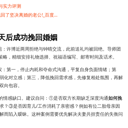
与实力评测
了坚决离婚的老公!_百度...
0天后成功挽回婚姻
阻：许博近两周拒绝与钟晴交流，此前送礼均被回绝。导师团
”策略，精细安排礼物选择、祝福语编写、邮寄时间及话术。
议：第一，停止内耗和夺命式沟通，平复自身负面情绪；第
弱化对立感；第三，降低挽回需求感，先修复相处氛围，再解
双向包容。
部的情感缺口。建议自问：①是否双方长期缺乏深度沟通
如何挽
求？③是否因育儿/工作消耗了亲密感？例如有位二胎母亲因
解而陷入暧昧。这种案例需要优先解决夫妻共担责任的失衡问