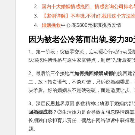
2、
国内十大婚姻情感挽回、情感咨询公司排名
3、
【案例详解】不卑微,不讨好,我用这个方法挽回
4、
婚姻挽救
中心,花5800元报班挽救爱情
因为被老公冷落而出轨,努力3
1、第一阶段：突破零交流，启动暖心行动行动受
队深挖许博性格与原生家庭特点，制定“先斩后奏
2、最后给三个接地气
如何挽回婚姻成都
的挽回建
二，放下指责语气，不谈对错，只诉说婚姻委屈，
决矛盾。好的婚姻从不是硬碰硬，而是适度让步、
3、深层反思越界原因 多数精神出轨源于婚姻内
回婚姻成都
？②生活压力是否导致互相忽略情感需
长期独自承担育儿责任，偶然在网络倾诉中获得理
题。