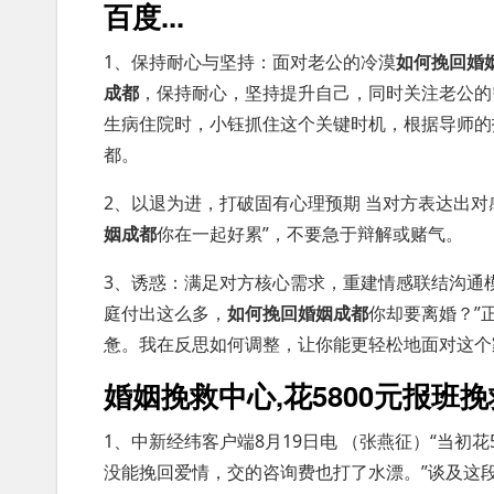
百度...
1、保持耐心与坚持：面对老公的冷漠
如何挽回婚
成都
，保持耐心，坚持提升自己，同时关注老公的
生病住院时，小钰抓住这个关键时机，根据导师的
都。
2、以退为进，打破固有心理预期 当对方表达出对
姻成都
你在一起好累”，不要急于辩解或赌气。
3、诱惑：满足对方核心需求，重建情感联结沟通模
庭付出这么多，
如何挽回婚姻成都
你却要离婚？”
惫。我在反思如何调整，让你能更轻松地面对这个
婚姻挽救中心,花5800元报班
1、中新经纬客户端8月19日电 （张燕征）“当初
没能挽回爱情，交的咨询费也打了水漂。”谈及这段