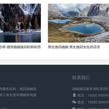
导师 感情婚姻挽回机构有用
男生挽回婚姻 男生挽回女生的话语
联系我们
询服务机构，挽回婚姻危
婚姻挽回服务请联系我
第三者劝退等婚姻咨询服
电话：18080 86899
微信：18080 86899
邮箱：zx@hyzxs.co
610号