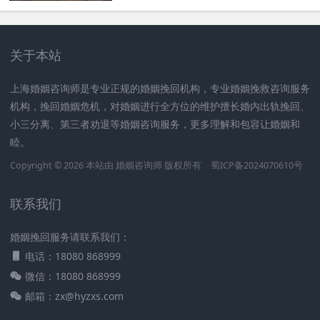
关于本站
上海婚姻咨询师是专业正规的婚姻挽回机构，专业婚姻挽救咨询服务
机构，挽回婚姻危机，对婚姻进行全方位的维护擅长婚内出轨挽回、
小三分离、第三者劝退等婚姻咨询服务，更多理解和包容让婚姻和
睦。
Copyright © 2026 本站由
婚姻咨询师
版权所有
蜀ICP备2024070610号
联系我们
婚姻挽回服务请联系我们：
电话：18080 868999
微信：18080 868999
邮箱：zx@hyzxs.com