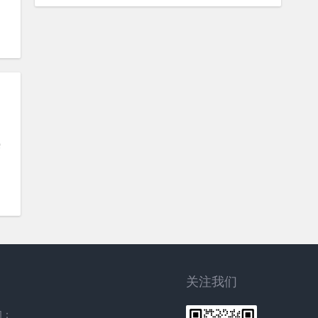
热
关注我们
们：