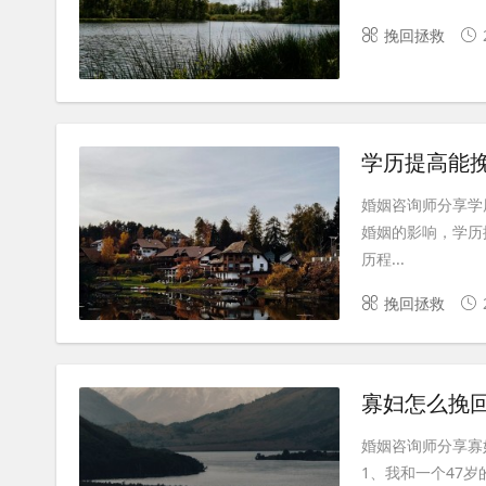
挽回拯救
学历提高能
婚姻咨询师分享学
婚姻的影响，学历
历程...
挽回拯救
寡妇怎么挽
婚姻咨询师分享寡
1、我和一个47岁