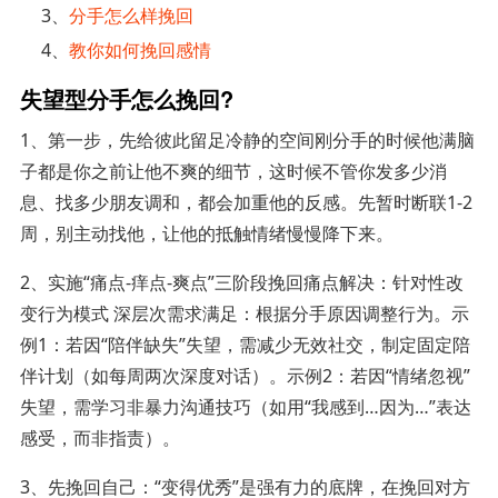
3、
分手怎么样挽回
4、
教你如何挽回感情
失望型分手怎么挽回?
1、第一步，先给彼此留足冷静的空间刚分手的时候他满脑
子都是你之前让他不爽的细节，这时候不管你发多少消
息、找多少朋友调和，都会加重他的反感。先暂时断联1-2
周，别主动找他，让他的抵触情绪慢慢降下来。
2、实施“痛点-痒点-爽点”三阶段挽回痛点解决：针对性改
变行为模式 深层次需求满足：根据分手原因调整行为。示
例1：若因“陪伴缺失”失望，需减少无效社交，制定固定陪
伴计划（如每周两次深度对话）。示例2：若因“情绪忽视”
失望，需学习非暴力沟通技巧（如用“我感到…因为…”表达
感受，而非指责）。
3、先挽回自己：“变得优秀”是强有力的底牌，在挽回对方