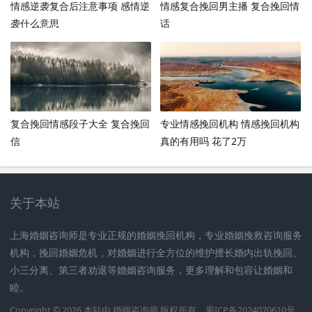
情感逆袭复合后注意事项 感情逆
情感复合挽回男主播 复合挽回情
袭什么意思
话
复合挽回情感段子大全 复合挽回
专业情感挽回机构 情感挽回机构
信
真的有用吗 花了2万
关于本站
上海婚姻咨询师是专业正规的婚姻挽回机构，专业婚姻挽救咨询服务
机构，挽回婚姻危机，对婚姻进行全方位的维护擅长婚内出轨挽回、
小三分离、第三者劝退等婚姻咨询服务，更多理解和包容让婚姻和
睦。
Copyright © 2026 本站由
婚姻咨询师
版权所有
蜀ICP备2024070610号